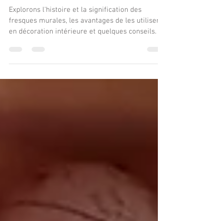
originale aux
tableaux
Explorons l'histoire et la signification des
fresques murales, les avantages de les utiliser
en décoration intérieure et quelques conseils.