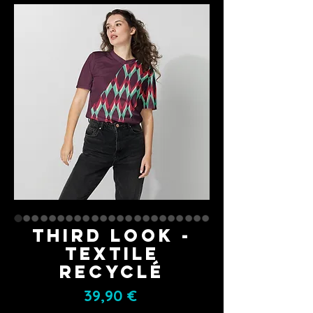
Third Look -
textile
recyclé
Prix
39,90 €